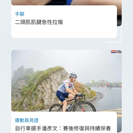
手腳
二頭肌肌腱急性拉傷
游先生在進行窄握引體向上訓練後，發現右手
肘無法完全伸直。經物理治療師評估確認為軟
組織發炎腫脹導致關節活動度受限。治療團隊
採用射頻治療促進局部循環、減少腫脹，並搭
配主動關節活動訓練及等長肌力訓練避免肌力
流失。經過治療後，游先生的手肘已完全恢復
正常活動角度且無疼痛，外觀腫脹消除，目前
已可漸進性進行阻力運動，成功重返訓練。
運動員見證
自行車選手潘彥文：賽後修復與持續保養