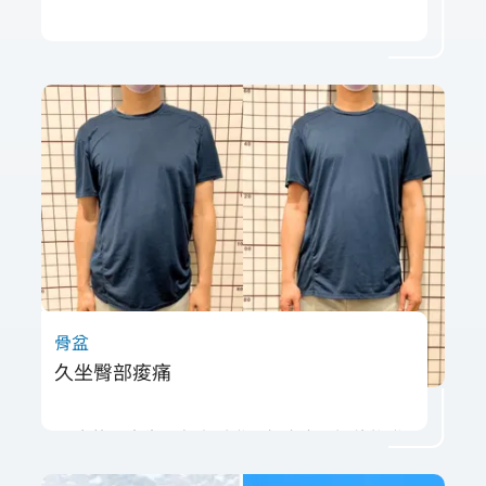
高先生因落枕導致 頸部無法後仰，且感覺頸胸
椎交界處卡住。經物理治療評估，發現問題來
自 頸椎活動受限與周圍肌肉緊繃。透過 輕柔擺
位放鬆肌肉、關節鬆動術恢復活動度，並搭配
穩定性訓練與睡姿調整，短時間內改善症狀，
避免未來復發。
骨盆
久坐臀部痠痛
52歲的張先生因久坐引發臀部痠痛，評估後發
現右側骨盆與腰部肌肉緊繃是關鍵原因，加上