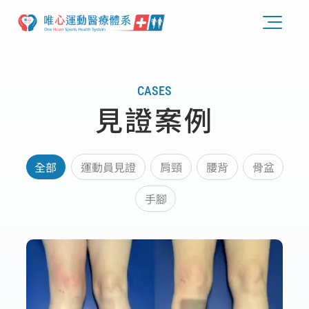
CASES
見證案例
全部
運動員見證
肩頸
腰背
骨盆
手腳