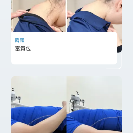
肩頸
富貴包
長期使用電腦導致頸胸椎交界壓力累積，是造
成「富貴包」的主因。本案例由唯心物理治療
師莊詠祥透過高能震波軟化沾黏組織，結合關
節鬆動術與坐姿優化，成功改善個案體態。