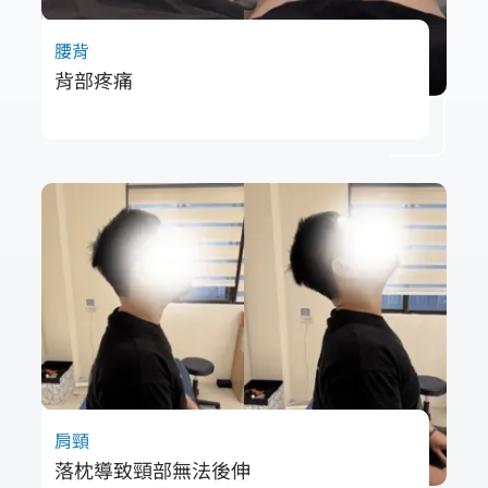
腰背
背部疼痛
55歲吳先生長期困擾於右下背局部緊繃與壓
痛，經評估發現胸廓旋轉失衡及肌肉張力異常
為主因。透過電射頻放鬆深層肋膜、腹肌，搭
配呼吸控制訓練，成功改善胸廓功能並解除長
年疼痛，恢復更自然的活動能力。
肩頸
落枕導致頸部無法後伸