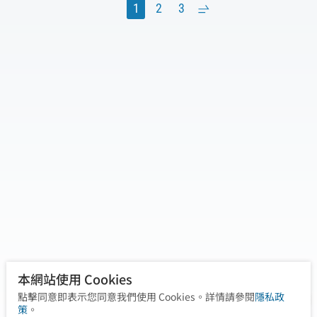
坐造成的肌筋膜緊繃限制了呼吸深度，嚴重影
1
2
3
›
響運動表現。唯心物理治療所透過電射頻與徒
手治療，改善胸腔腹腔活動度，成功解決呼吸
受限問題。治療後不僅膏肓疼痛消失、進氣量
提升，更讓他在2025 96聯賽武嶺站的高海拔環
境中保持最佳狀態。
本網站使用 Cookies
點擊同意即表示您同意我們使用 Cookies。詳情請參閱
隱私政
策
。