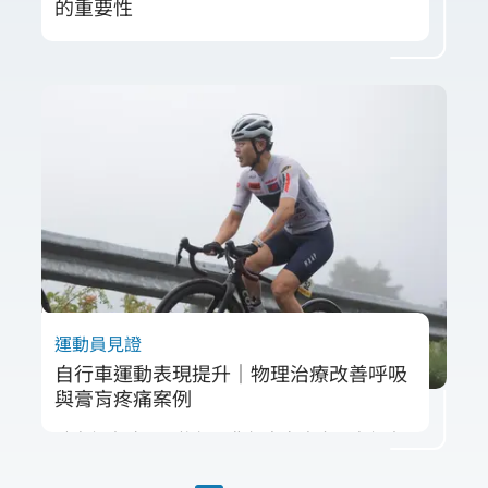
的重要性
完成2025 96聯賽武嶺站後，自行車選手潘彥文
在比賽中後段出現左腰不適與身體歪斜問題。
唯心物理治療所治療師評估發現，比賽時兩側
發力不平均，導致左側過度代償。透過電射頻
處理腰部、徒手筋膜放鬆平衡張力，搭配單側
肌力訓練，賽後身體歪斜當下改善，左腰不適
也獲得減輕。潘彥文持續定期保養，成功改善
抽筋與代償問題，提升軀幹穩定性與騎乘表
現。
運動員見證
自行車運動表現提升｜物理治療改善呼吸
與膏肓疼痛案例
騎自行車時吸不飽氣、背部膏肓疼痛？自行車
選手潘彥文備戰武嶺站時也遇到同樣困擾。久