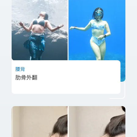
長期單右手開車的習慣，進一步加劇不平衡。
透過骨盆調整、肌肉放鬆及核心穩定訓練，治
療後疼痛顯著改善，坐姿時間延長，生活品質
大幅提升。
腰背
肋骨外翻
31歲李小姐潛水拍照時發現肋骨外翻，呼吸無
法吸飽、胸腹緊繃。經評估為肋間肌與橫隔膜
緊繃導致，透過射頻軟組織技術放鬆呼吸肌
群，搭配核心呼吸訓練，成功改善肋骨外翻並
提升呼吸品質。