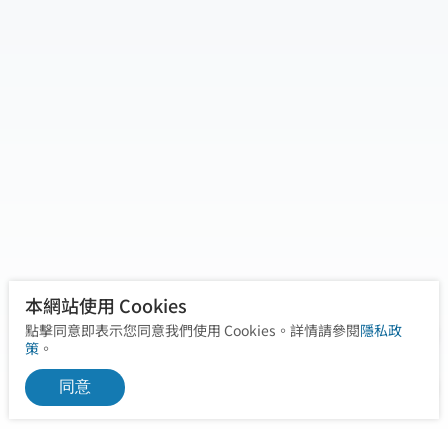
的無效迷思，改以數據驅動的科學方式，協助
您達成更高水準的體態管理，讓減脂成果既專
業又持久。
本網站使用 Cookies
點擊同意即表示您同意我們使用 Cookies。詳情請參閱
隱私政
策
。
同意