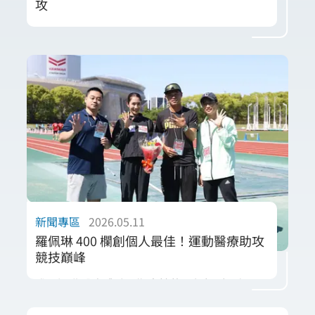
攻
唯心夥伴羅佩琳在 2026 年大阪木南道孝紀念
賽中，以 58 秒整刷新個人女子 400 公尺跨欄
PB，展現卓越的競技狀態。唯心運動醫療體系
強調，頂尖成績的背後需仰賴「醫、病、練」
三方的深度協作。透過精準的身體功能監控與
動態負荷調整，物理治療師能協助選手在突破
生理限制的同時，維持最佳的生物力學效率。
我們致力於將科學化運動處方應用於競技場，
陪伴每一位選手在國際舞台上追求極限，共創
榮耀。
新聞專區
2026.05.11
羅佩琳 400 欄創個人最佳！運動醫療助攻
競技巔峰
唯心運動醫療體系長期支持的田徑好手羅佩
琳，於 2026 年大阪木南道孝紀念賽 400 公尺