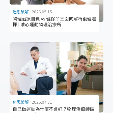
與運動瓶頸的第一步。現在唯心推出免費運動
諮詢體驗，邀請你重新認識你的身體，用對方
迷思破解
2026.05.15
法走向真正的健康與穩定。
物理治療自費 vs 健保？三面向解析復健選
你是否也曾經接受過治療、感覺舒緩，卻沒多
擇 | 唯心運動物理治療所
久又開始痠痛？
許多個案在面臨長期痠痛或運動傷害時，常困
或是明明努力運動，卻總覺得卡卡、練不起
惑於「健保復健」與「自費物理治療」的選
來，甚至還更不舒服？
擇。唯心運動醫療體系專業解析兩者差異：健
這篇文章將帶你深入了解什麼是「運動醫療整
保復健以大規模醫療覆蓋與基礎儀器治療為
合」，如何透過物理治療師與運動教練的合
主；而自費物理治療則強調深度功能評估、一
作，從根本找出身體的不協調與代償問題，並
對一徒手技術及量身打造的運動處方。自費模
透過動作訓練建立更有效率的身體使用方式。
式能針對疼痛根源進行精準介入，有效縮短康
同時也介紹「運動諮詢」如何成為你改善痠痛
復週期並降低復發風險。我們建議個案應視受
與運動瓶頸的第一步。現在唯心推出免費運動
傷階段與康復預期，選擇最符合效率的醫療資
諮詢體驗，邀請你重新認識你的身體，用對方
源配置，達成最佳的身體修復目標。
法走向真正的健康與穩定。
迷思破解
2026.07.31
自己做運動為什麼不會好？物理治療師破