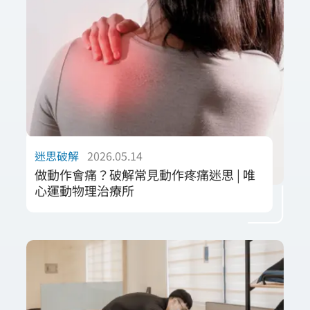
中立位與床墊支撐力的科學邏輯，破解「床墊
越硬越好」的傳統迷思。我們提供精準的評估
建議，協助個案從肌肉放鬆與結構支撐兩大維
度挑選理想床墊。透過專業物理治療師的視
角，解析睡眠環境如何影響組織修復，協助您
找回深層睡眠品質，將每晚休息轉化為真正的
體能修復過程。
迷思破解
2026.05.14
做動作會痛？破解常見動作疼痛迷思 | 唯
心運動物理治療所
許多人將「一動就痛」視為不可逆的退化或受
傷，卻忽略了「動作品質」不佳才是疼痛的根
源。本篇由唯心團隊專業領航，深度解析日常
發力與慢性疼痛的因果關係，破解「休息就會
好」的被動迷思。我們強調透過科學化的功能
評估，找出導致疼痛的錯誤力學補償，並提供