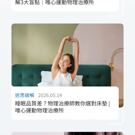
解3大盲點｜唯心運動物理治療所
肩膀痛、腰痠發作，自己做運動為什麼不會
好？本文由專業物理治療師為您破解自主復健
的盲點。網路影片缺乏一對一評估，盲目拉伸
可能加重發炎與代償。唯心運動醫療體系透過
「3M核心照護」，從儀器控制發炎、徒手放鬆
組織到運動治療重建動作控制，精準修復身
體，帶您找回無痛主控權。
迷思破解
2026.05.14
睡眠品質差？物理治療師教你選對床墊 |
唯心運動物理治療所
睡眠品質不佳往往與錯誤的寢具選擇密切相
關。本篇由唯心團隊專業領航，深度探討脊椎