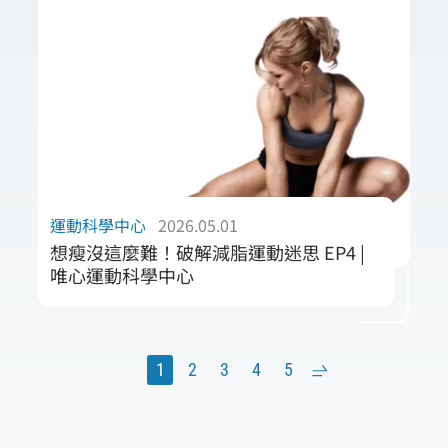
跨欄項目，以 58 秒 00 創下個人最佳成績
（PB）。此成果體現了專業運動醫療與競技訓
練結合的重要性。唯心團隊提供精準的物理治
療與運動處方，協助運動員在傷後回歸與體能
優化上取得關鍵進展，持續推動國內競技體育
邁向國際。
運動科學中心
2026.05.01
想瘦沒這麼難！破解減脂運動迷思 EP4 |
唯心運動科學中心
進入減脂後期，身體的補償機制往往會讓進度
陷入瓶頸。本篇作為「想瘦」系列第四章，由
唯心團隊深入解析「減脂停滯期」的生理真
1
2
3
4
5
›
相。我們探討如何透過進階運動處方進行週期
化負荷調整，優化高階神經募集能力，進而突
破代謝補償的限制。釐清「吃更少、動更多」