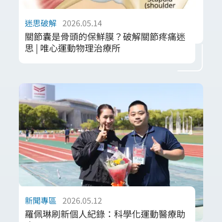
迷思破解
2026.05.14
關節囊是骨頭的保鮮膜？破解關節疼痛迷
思 | 唯心運動物理治療所
許多個案將關節不適歸咎於骨頭，卻忽略了如
同「保鮮膜」般包覆關節的關節囊。本篇由唯
心團隊專業解析關節囊的生理角色，破解關於
關節僵硬與活動度受限的常見迷思。透過理解
關節囊的張力調節與滑液功能，結合科學化的
物理治療評估，我們協助您找出疼痛的真正根
源。釐清結構迷思，是找回關節靈活性與預防
職業傷害的關鍵首步。
新聞專區
2026.05.12
羅佩琳刷新個人紀錄：科學化運動醫療助