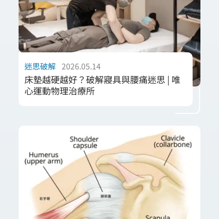
精準的運動處方與動作優化建議。協助個案從
根源修正發力模式，有效預防職業傷害並建立
長效的身體防護機制，讓身體重新找回安全活
動的能力。
迷思破解
2026.05.14
床墊越硬越好？破解寢具與腰痛迷思 | 唯
心運動物理治療所
許多人誤以為床墊越硬對脊椎越好，這其實是
常見的健康誤區。本篇由唯心團隊專業解析寢
具與人體工學的關聯，強調床墊支撐力應隨個
人體態與睡姿動態調整。透過理解脊椎曲線與
壓力分佈的平衡，我們帶您破解「硬床即健
康」的舊觀念，協助您挑選能讓肌肉徹底放鬆
的精準支撐。選對寢具，是預防慢性傷害與提
升生活品質的重要一環。