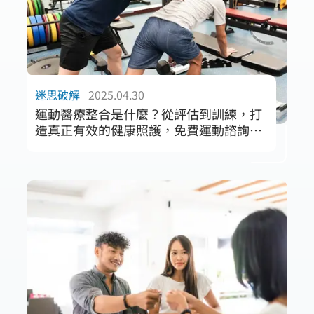
迷思破解
2025.04.30
運動醫療整合是什麼？從評估到訓練，打
造真正有效的健康照護，免費運動諮詢開
放預約中！
你是否也曾經接受過治療、感覺舒緩，卻沒多
久又開始痠痛？
或是明明努力運動，卻總覺得卡卡、練不起
來，甚至還更不舒服？
這篇文章將帶你深入了解什麼是「運動醫療整
合」，如何透過物理治療師與運動教練的合
作，從根本找出身體的不協調與代償問題，並
透過動作訓練建立更有效率的身體使用方式。
同時也介紹「運動諮詢」如何成為你改善痠痛