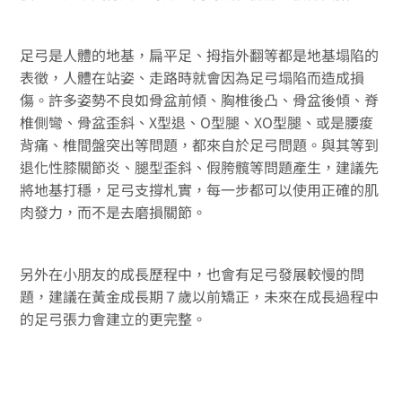
足弓是人體的地基，扁平足、拇指外翻等都是地基塌陷的
表徵，人體在站姿、走路時就會因為足弓塌陷而造成損
傷。許多姿勢不良如骨盆前傾、胸椎後凸、骨盆後傾、脊
椎側彎、骨盆歪斜、X型退、O型腿、XO型腿、或是腰痠
背痛、椎間盤突出等問題，都來自於足弓問題。與其等到
退化性膝關節炎、腿型歪斜、假胯髖等問題產生，建議先
將地基打穩，足弓支撐札實，每一步都可以使用正確的肌
肉發力，而不是去磨損關節。
另外在小朋友的成長歷程中，也會有足弓發展較慢的問
題，建議在黃金成長期７歲以前矯正，未來在成長過程中
的足弓張力會建立的更完整。