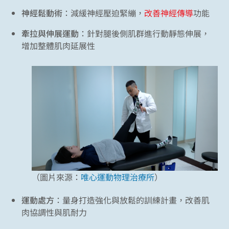
神經鬆動術
：減緩神經壓迫緊繃，
改善神經傳導
功能
牽拉與伸展運動
：針對腿後側肌群進行動靜態伸展，
增加整體肌肉延展性
（圖片來源：
唯心運動物理治療所
）
運動處方
：量身打造強化與放鬆的訓練計畫，改善肌
肉協調性與肌耐力