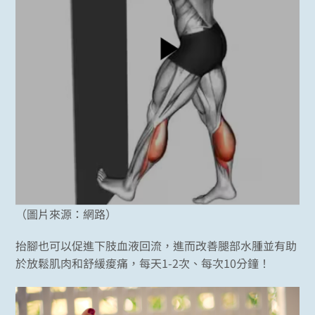
（圖片來源：網路）
抬腳也可以促進下肢血液回流，進而改善腿部水腫並有助
於放鬆肌肉和舒緩痠痛，每天1-2次、每次10分鐘！