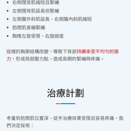
右側闊背肌縮短且緊繃
左側闊背肌延長但緊繃
左側腹外斜肌延長、右側腹內斜肌縮短
肋間肌普遍緊繃
胸椎左旋受限、右旋過度
這樣的胸廓結構改變，導致下背部
持續承受不均勻的張
力
，形成局部壓力點，造成長期的緊繃與疼痛。
治療計劃
考量到肋間肌位置深、徒手治療效果受限且容易疼痛，我
們決定採用：