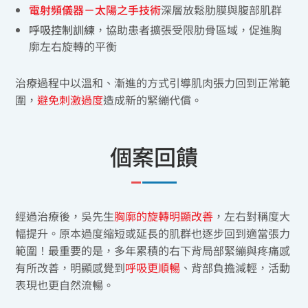
電射頻儀器－太陽之手技術
深層放鬆肋膜與腹部肌群
呼吸控制訓練
，協助患者擴張受限肋骨區域，促進胸
廓左右旋轉的平衡
治療過程中以溫和、漸進的方式引導肌肉張力回到正常範
圍，
避免刺激過度
造成新的緊繃代償。
個案回饋
經過治療後，吳先生
胸廓的旋轉明顯改善
，左右對稱度大
幅提升。原本過度縮短或延長的肌群也逐步回到適當張力
範圍！最重要的是，多年累積的右下背局部緊繃與疼痛感
有所改善，明顯感覺到
呼吸更順暢
、背部負擔減輕，活動
表現也更自然流暢。