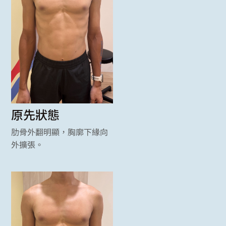
原先狀態
肋骨外翻明顯，胸廓下緣向
外擴張。