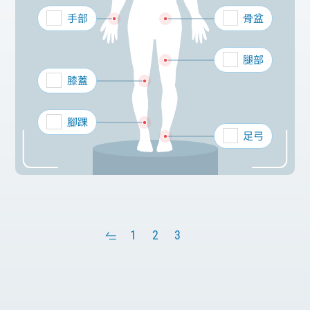
手部
骨盆
腿部
膝蓋
腳踝
足弓
‹
1
2
3